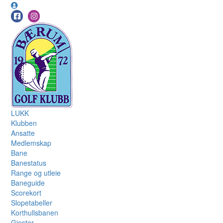
LUKK
Klubben
Ansatte
Medlemskap
Bane
Banestatus
Range og utleie
Baneguide
Scorekort
Slopetabeller
Korthullsbanen
Gjester