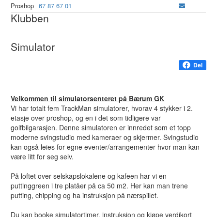
Proshop
67 87 67 01
Klubben
Simulator
Del
Velkommen til simulatorsenteret på Bærum GK
Vi har totalt fem TrackMan simulatorer, hvorav 4 stykker i 2.
etasje over proshop, og en i det som tidligere var
golfbilgarasjen. Denne simulatoren er innredet som et topp
moderne svingstudio med kameraer og skjermer. Svingstudio
kan også leies for egne eventer/arrangementer hvor man kan
være litt for seg selv.
På loftet over selskapslokalene og kafeen har vi en
puttinggreen i tre platåer på ca 50 m2. Her kan man trene
putting, chipping og ha instruksjon på nærspillet.
Du kan booke simulatortimer, instruksjon og kjøpe verdikort