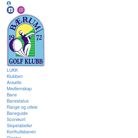
LUKK
Klubben
Ansatte
Medlemskap
Bane
Banestatus
Range og utleie
Baneguide
Scorekort
Slopetabeller
Korthullsbanen
Gjester