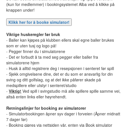
(kun for medlemmer) i bookingsystemet Alba ved å klikke på
knappen under!
Viktige huskeregler før bruk
- Baller kan kjøpes på klubben ellers skal egne baller brukes
som er uten tusj og logo på!
- Pegger finner du i simulatorene
- Det er forbudt å ta med seg pegger eller baller fra
simulatorene hjem
- Husk å alltid registrere deg i resepsjonen i senteret før spill
- Sjekk omgivelsene dine, det er du som er ansvarlig for din
sving og ditt golfslag, og at det ikke påfører skade på
medspillere eller utstyr i senteret/studio
-
Viktig!
Ved spill i svingstudio må alle spillere spille samme vei,
altså enten links eller høyrehendt.
Retningslinjer for booking av simulatorer
- Simulatorbookingen åpner syv dager i forveien (Åpner midnatt
7 dager før)
- Booking gjøres via nettsiden vår, enten via Book simulator