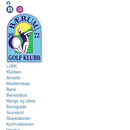
LUKK
Klubben
Ansatte
Medlemskap
Bane
Banestatus
Range og utleie
Baneguide
Scorekort
Slopetabeller
Korthullsbanen
Gjester