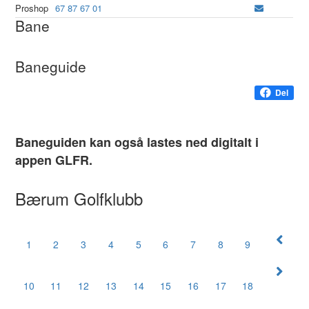
Proshop
67 87 67 01
Bane
Baneguide
Del
Baneguiden kan også lastes ned digitalt i
appen GLFR.
Bærum Golfklubb
1
2
3
4
5
6
7
8
9
10
11
12
13
14
15
16
17
18