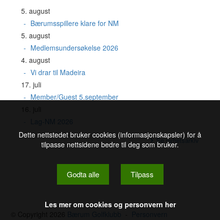
5. august
Bærumsspillere klare for NM
5. august
Medlemsundersøkelse 2026
4. august
Vi drar til Madeira
17. juli
Member/Guest 5.september
16. juli
Lag-NM 2026
Dette nettstedet bruker cookies (informasjonskapsler) for å
Se nyhetsarkiv
tilpasse nettsidene bedre til deg som bruker.
Godta alle
Tilpass
Les mer om cookies og personvern her
© Copyright 2026
Bærum Golfklubb
-
Personvern