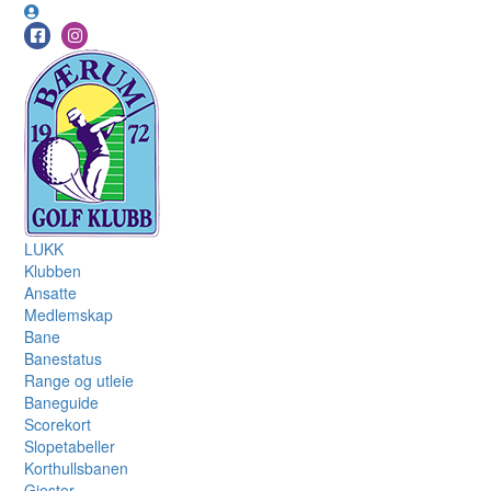
LUKK
Klubben
Ansatte
Medlemskap
Bane
Banestatus
Range og utleie
Baneguide
Scorekort
Slopetabeller
Korthullsbanen
Gjester