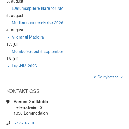
5. august
Bærumsspillere klare for NM
5. august
Medlemsundersøkelse 2026
4. august
Vi drar til Madeira
17. juli
Member/Guest 5.september
16. juli
Lag-NM 2026
Se nyhetsarkiv
KONTAKT OSS
Bærum Golfklubb
Hellerudveien 51
1350 Lommedalen
67 87 67 00