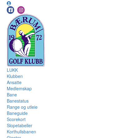
LUKK
Klubben
Ansatte
Medlemskap
Bane
Banestatus
Range og utleie
Baneguide
Scorekort
Slopetabeller
Korthullsbanen
Gjester