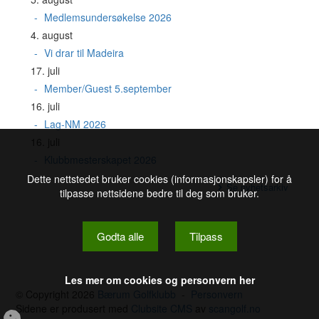
Medlemsundersøkelse 2026
4. august
Vi drar til Madeira
17. juli
Member/Guest 5.september
16. juli
Lag-NM 2026
16. juli
Klubbmesterskapet 2026
Dette nettstedet bruker cookies (informasjonskapsler) for å
Se nyhetsarkiv
tilpasse nettsidene bedre til deg som bruker.
Godta alle
Tilpass
Les mer om cookies og personvern her
© Copyright 2026
Bærum Golfklubb
-
Personvern
Sidene er produsert med
Clubsite CMS
av
scangolf.no