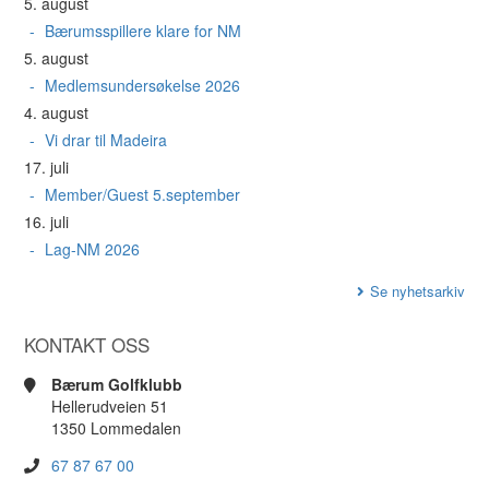
5. august
Bærumsspillere klare for NM
5. august
Medlemsundersøkelse 2026
4. august
Vi drar til Madeira
17. juli
Member/Guest 5.september
16. juli
Lag-NM 2026
Se nyhetsarkiv
KONTAKT OSS
Bærum Golfklubb
Hellerudveien 51
1350 Lommedalen
67 87 67 00