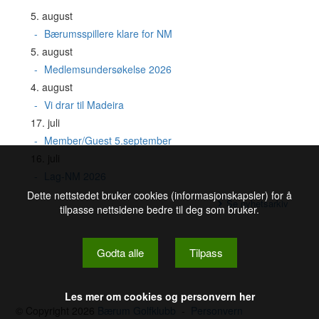
5. august
Bærumsspillere klare for NM
5. august
Medlemsundersøkelse 2026
4. august
Vi drar til Madeira
17. juli
Member/Guest 5.september
16. juli
Lag-NM 2026
Dette nettstedet bruker cookies (informasjonskapsler) for å
Se nyhetsarkiv
tilpasse nettsidene bedre til deg som bruker.
Godta alle
Tilpass
Les mer om cookies og personvern her
© Copyright 2026
Bærum Golfklubb
-
Personvern