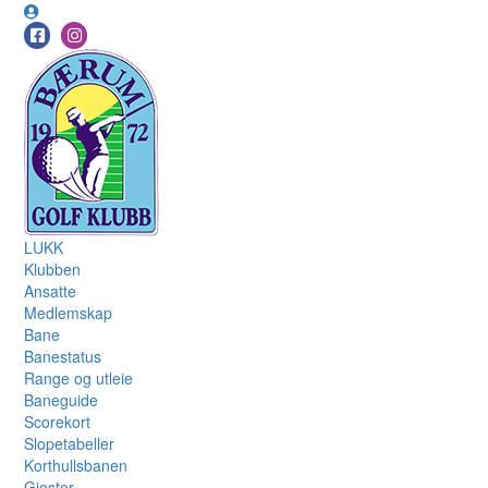
LUKK
Klubben
Ansatte
Medlemskap
Bane
Banestatus
Range og utleie
Baneguide
Scorekort
Slopetabeller
Korthullsbanen
Gjester