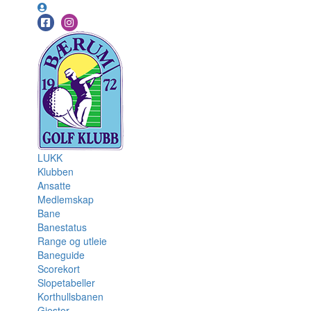
LUKK
Klubben
Ansatte
Medlemskap
Bane
Banestatus
Range og utleie
Baneguide
Scorekort
Slopetabeller
Korthullsbanen
Gjester