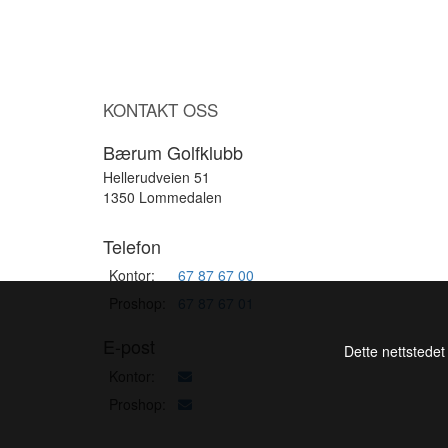
KONTAKT OSS
Bærum Golfklubb
Hellerudveien 51
1350 Lommedalen
Telefon
Kontor:
67 87 67 00
Proshop:
67 87 67 01
E-post
Dette nettstedet
Kontor:
Proshop: