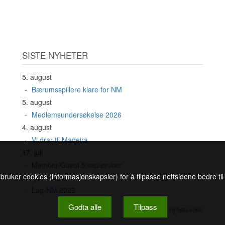
SISTE NYHETER
5. august
Bærumsspillere klare for NM
5. august
Medlemsundersøkelse 2026
4. august
Vi drar til Madeira
17. juli
Member/Guest 5.september
 bruker cookies (informasjonskapsler) for å tilpasse nettsidene bedre ti
16. juli
Lag-NM 2026
Godta alle
Tilpass
Se nyhetsarkiv