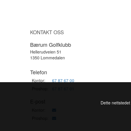
KONTAKT OSS
Bærum Golfklubb
Hellerudveien 51
1350 Lommedalen
Telefon
Kontor:
67 87 67 00
Proshop:
67 87 67 01
E-post
Dette nettstedet
Kontor:
Proshop: