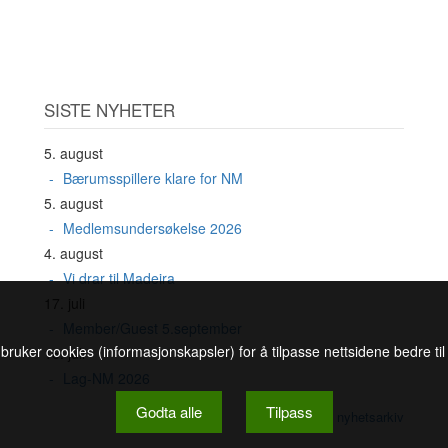
SISTE NYHETER
5. august
Bærumsspillere klare for NM
5. august
Medlemsundersøkelse 2026
4. august
Vi drar til Madeira
17. juli
Member/Guest 5.september
 bruker cookies (informasjonskapsler) for å tilpasse nettsidene bedre ti
16. juli
Lag-NM 2026
Godta alle
Tilpass
Se nyhetsarkiv