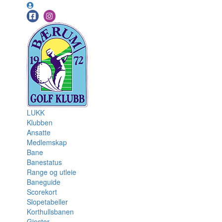
LUKK
Klubben
Ansatte
Medlemskap
Bane
Banestatus
Range og utleie
Baneguide
Scorekort
Slopetabeller
Korthullsbanen
Gjester