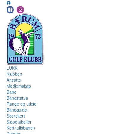
LUKK
Klubben
Ansatte
Medlemskap
Bane
Banestatus
Range og utleie
Baneguide
Scorekort
Slopetabeller
Korthullsbanen
Gjester