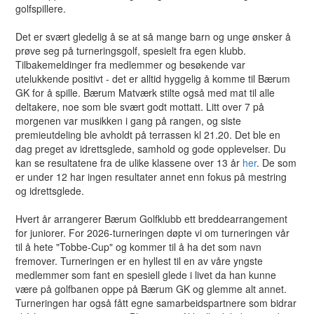
golfspillere.
Det er svært gledelig å se at så mange barn og unge ønsker å
prøve seg på turneringsgolf, spesielt fra egen klubb.
Tilbakemeldinger fra medlemmer og besøkende var
utelukkende positivt - det er alltid hyggelig å komme til Bærum
GK for å spille. Bærum Matværk stilte også med mat til alle
deltakere, noe som ble svært godt mottatt. Litt over 7 på
morgenen var musikken i gang på rangen, og siste
premieutdeling ble avholdt på terrassen kl 21.20. Det ble en
dag preget av idrettsglede, samhold og gode opplevelser. Du
kan se resultatene fra de ulike klassene over 13 år
her
. De som
er under 12 har ingen resultater annet enn fokus på mestring
og idrettsglede.
Hvert år arrangerer Bærum Golfklubb ett breddearrangement
for juniorer. For 2026-turneringen døpte vi om turneringen vår
til å hete "Tobbe-Cup" og kommer til å ha det som navn
fremover. Turneringen er en hyllest til en av våre yngste
medlemmer som fant en spesiell glede i livet da han kunne
være på golfbanen oppe på Bærum GK og glemme alt annet.
Turneringen har også fått egne samarbeidspartnere som bidrar