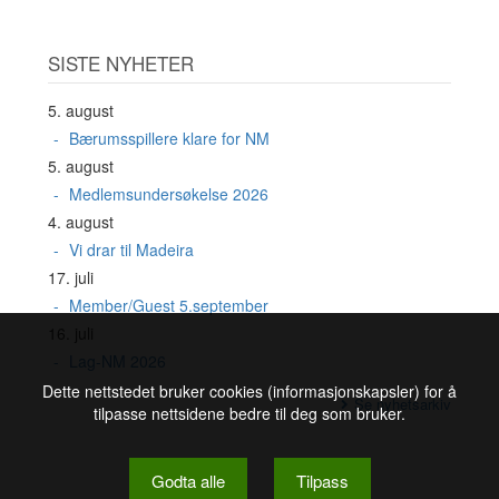
SISTE NYHETER
5. august
Bærumsspillere klare for NM
5. august
Medlemsundersøkelse 2026
4. august
Vi drar til Madeira
17. juli
Member/Guest 5.september
16. juli
Lag-NM 2026
Dette nettstedet bruker cookies (informasjonskapsler) for å
Se nyhetsarkiv
tilpasse nettsidene bedre til deg som bruker.
Godta alle
Tilpass