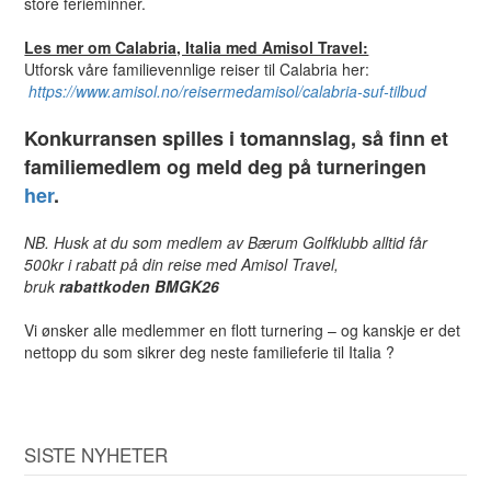
store ferieminner.
Les mer om Calabria, Italia med Amisol Travel:
Utforsk våre familievennlige reiser til Calabria her:
https://www.amisol.no/reisermedamisol/calabria-suf-tilbud
Konkurransen spilles i tomannslag, så finn et
familiemedlem og meld deg på turneringen
her
.
NB. Husk at du som medlem av Bærum Golfklubb alltid får
500kr i rabatt på din reise med Amisol Travel,
bruk
rabattkoden BMGK26
Vi ønsker alle medlemmer en flott turnering – og kanskje er det
nettopp du som sikrer deg neste familieferie til Italia ?
SISTE NYHETER