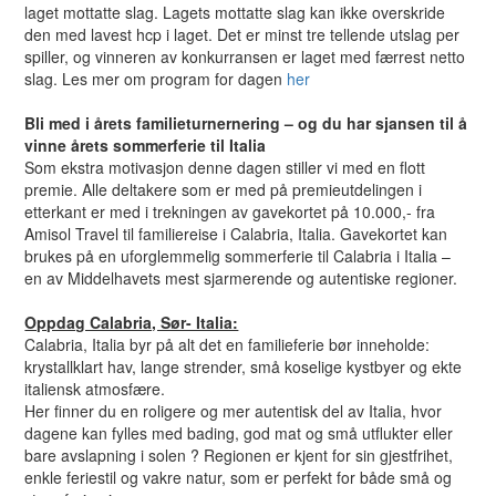
laget mottatte slag. Lagets mottatte slag kan ikke overskride
den med lavest hcp i laget. Det er minst tre tellende utslag per
spiller, og vinneren av konkurransen er laget med færrest netto
slag. Les mer om program for dagen
her
Bli med i årets familieturnernering – og du har sjansen til å
vinne årets sommerferie til Italia
Som ekstra motivasjon denne dagen stiller vi med en flott
premie. Alle deltakere som er med på premieutdelingen i
etterkant er med i trekningen av gavekortet på 10.000,- fra
Amisol Travel til familiereise i Calabria, Italia. Gavekortet kan
brukes på en uforglemmelig sommerferie til Calabria i Italia –
en av Middelhavets mest sjarmerende og autentiske regioner.
Oppdag Calabria, Sør- Italia:
Calabria, Italia byr på alt det en familieferie bør inneholde:
krystallklart hav, lange strender, små koselige kystbyer og ekte
italiensk atmosfære.
Her finner du en roligere og mer autentisk del av Italia, hvor
dagene kan fylles med bading, god mat og små utflukter eller
bare avslapning i solen ? Regionen er kjent for sin gjestfrihet,
enkle feriestil og vakre natur, som er perfekt for både små og