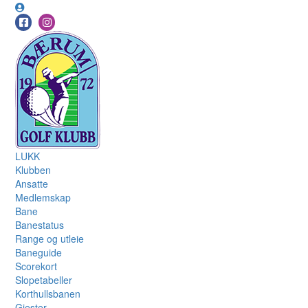
LUKK
Klubben
Ansatte
Medlemskap
Bane
Banestatus
Range og utleie
Baneguide
Scorekort
Slopetabeller
Korthullsbanen
Gjester