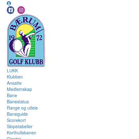
LUKK
Klubben
Ansatte
Medlemskap
Bane
Banestatus
Range og utleie
Baneguide
Scorekort
Slopetabeller
Korthullsbanen
Gjester