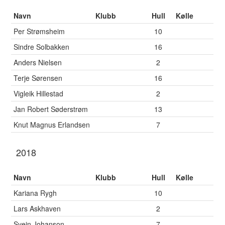
Navn
Klubb
Hull
Kølle
Per Strømsheim
10
Sindre Solbakken
16
Anders Nielsen
2
Terje Sørensen
16
Vigleik Hillestad
2
Jan Robert Søderstrøm
13
Knut Magnus Erlandsen
7
2018
Navn
Klubb
Hull
Kølle
Kariana Rygh
10
Lars Askhaven
2
Svein Johanson
7