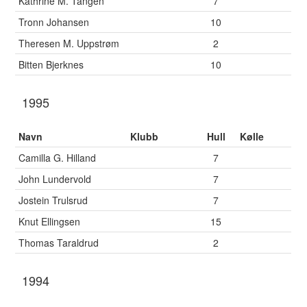
Kathrine M. Tangen
7
Tronn Johansen
10
Theresen M. Uppstrøm
2
Bitten Bjerknes
10
1995
Navn
Klubb
Hull
Kølle
Camilla G. Hilland
7
John Lundervold
7
Jostein Trulsrud
7
Knut Ellingsen
15
Thomas Taraldrud
2
1994