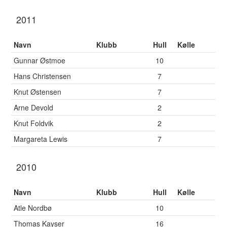
2011
Navn
Klubb
Hull
Kølle
Gunnar Østmoe
10
Hans Christensen
7
Knut Østensen
7
Arne Devold
2
Knut Foldvik
2
Margareta Lewis
7
2010
Navn
Klubb
Hull
Kølle
Atle Nordbø
10
Thomas Kayser
16