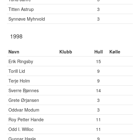
Titten Astrup
3
Synnøve Myhrvold
3
1998
Navn
Klubb
Hull
Kølle
Erik Ringsby
15
Torill Lid
9
Terje Holm
9
Sverre Bjønnes
14
Grete Ørjansen
3
Oddvar Modum
3
Roy Petter Hande
11
Odd I. Willoc
11
Gunnar Hasle
9