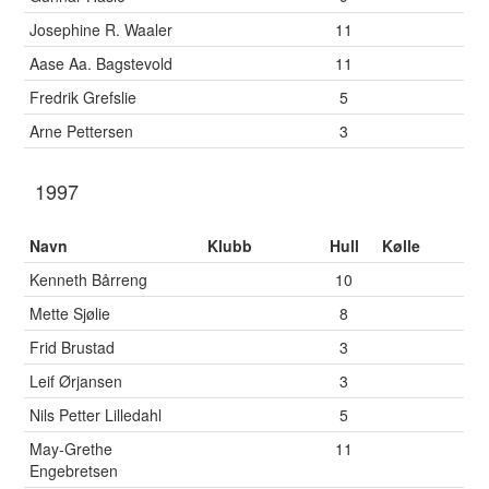
Josephine R. Waaler
11
Aase Aa. Bagstevold
11
Fredrik Grefslie
5
Arne Pettersen
3
1997
Navn
Klubb
Hull
Kølle
Kenneth Bårreng
10
Mette Sjølie
8
Frid Brustad
3
Leif Ørjansen
3
Nils Petter Lilledahl
5
May-Grethe
11
Engebretsen