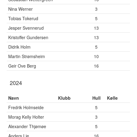
Nina Werner
3
Tobias Tokerud
5
Jesper Svennerud
13
Kristoffer Gundersen
13
Didrik Holm
5
Martin Strømsheim
10
Geir Ove Berg
16
2024
Navn
Klubb
Hull
Kølle
Fredrik Holmseide
5
Morag Kelly Holter
3
Alexander Thjømøe
5
Anders Lie
16