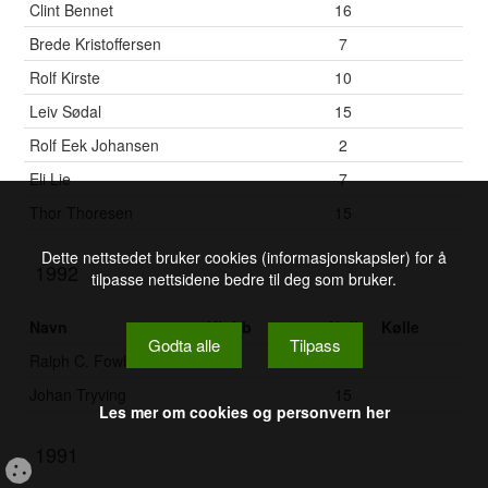
Clint Bennet
16
Brede Kristoffersen
7
Rolf Kirste
10
Leiv Sødal
15
Rolf Eek Johansen
2
Eli Lie
7
Thor Thoresen
15
Dette nettstedet bruker cookies (informasjonskapsler) for å
1992
tilpasse nettsidene bedre til deg som bruker.
Navn
Klubb
Hull
Kølle
Godta alle
Tilpass
Ralph C. Fowler
2
Johan Tryving
15
Les mer om cookies og personvern her
1991