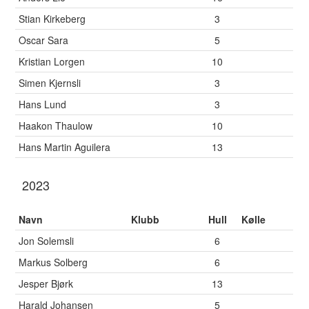
Stian Kirkeberg
3
Oscar Sara
5
Kristian Lorgen
10
Simen Kjernsli
3
Hans Lund
3
Haakon Thaulow
10
Hans Martin Aguilera
13
2023
Navn
Klubb
Hull
Kølle
Jon Solemsli
6
Markus Solberg
6
Jesper Bjørk
13
Harald Johansen
5