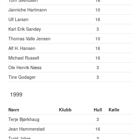
Tom Svendsen
16
Janniche Hartmann
10
Ulf Larsen
16
Karl Erik Sandøy
3
Thomas Valle Jensen
10
Alf H. Hansen
16
Michael Russell
16
Ole Henrik Næss
3
Tine Godager
3
1999
Navn
Klubb
Hull
Kølle
Terje Bjørkhaug
3
Jean Hammerstad
16
Turid Jahre
3