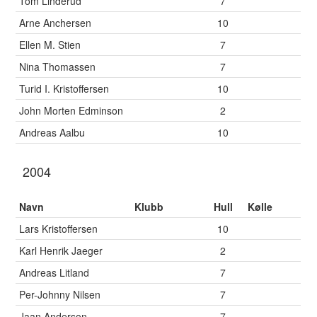
Tom Linderud
7
Arne Anchersen
10
Ellen M. Stien
7
Nina Thomassen
7
Turid I. Kristoffersen
10
John Morten Edminson
2
Andreas Aalbu
10
2004
Navn
Klubb
Hull
Kølle
Lars Kristoffersen
10
Karl Henrik Jaeger
2
Andreas Litland
7
Per-Johnny Nilsen
7
Jaan Anderson
7