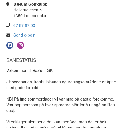
Bærum Golfklubb
Hellerudveien 51
1350 Lommedalen
67 87 67 00
Send e-post
BANESTATUS
Velkommen til Bærum GK!
- Hovedbanen, korthullsbanen og treningsområdene er åpne
med gode forhold.
NB! På fine sommerdager vil vanning på dagtid forekomme.
Vær oppmerksom på hvor spredere står for å unngå en liten
dusj.
Vi beklager ulempene det kan medføre, men det er helt
nødvendig med vanning når vi får sommertemperaturer.