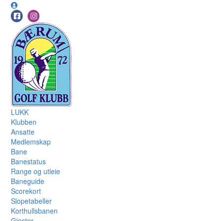
LUKK
Klubben
Ansatte
Medlemskap
Bane
Banestatus
Range og utleie
Baneguide
Scorekort
Slopetabeller
Korthullsbanen
Gjester