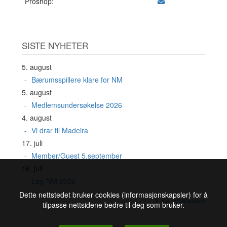
Proshop:
SISTE NYHETER
5. august
Bærumsspillere klare for NM
5. august
Medlemsundersøkelse 2026
4. august
Vi drar til Madeira
17. juli
Member/Guest 5.september
16. juli
Lag-NM 2026
Dette nettstedet bruker cookies (informasjonskapsler) for å
Se nyhetsarkiv
tilpasse nettsidene bedre til deg som bruker.