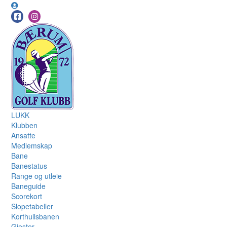
LUKK
Klubben
Ansatte
Medlemskap
Bane
Banestatus
Range og utleie
Baneguide
Scorekort
Slopetabeller
Korthullsbanen
Gjester