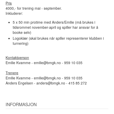
Pris
4000,- for trening mai - september.
Inkluderer:
5 x 50 min protime med Anders/Emilie (må brukes i
tidsrommet november-april og spiller har ansvar for å
booke selv)
Logoklær (skal brukes når spiller representerer klubben i
turnering)
Kontaktperson
Emilie Kvamme - emilie@bmgk.no - 959 10 035
Trenere
Emilie Kvamme - emilie@bmgk.no - 959 10 035
Anders Engelsen - anders@bmgk.no - 415 85 272
INFORMASJON