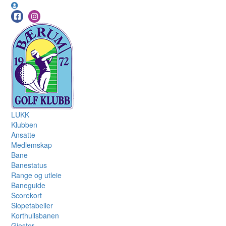
LUKK
Klubben
Ansatte
Medlemskap
Bane
Banestatus
Range og utleie
Baneguide
Scorekort
Slopetabeller
Korthullsbanen
Gjester