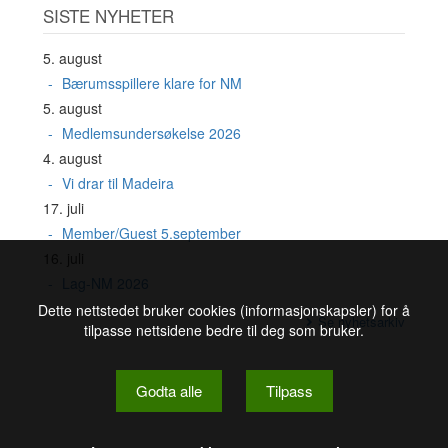
SISTE NYHETER
5. august
Bærumsspillere klare for NM
5. august
Medlemsundersøkelse 2026
4. august
Vi drar til Madeira
17. juli
Member/Guest 5.september
16. juli
Lag-NM 2026
Dette nettstedet bruker cookies (informasjonskapsler) for å
Se nyhetsarkiv
tilpasse nettsidene bedre til deg som bruker.
Godta alle
Tilpass