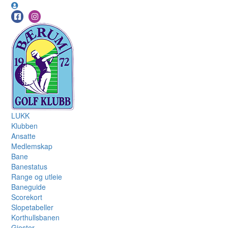
LUKK
Klubben
Ansatte
Medlemskap
Bane
Banestatus
Range og utleie
Baneguide
Scorekort
Slopetabeller
Korthullsbanen
Gjester