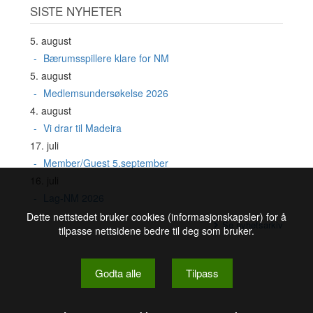
SISTE NYHETER
5. august
Bærumsspillere klare for NM
5. august
Medlemsundersøkelse 2026
4. august
Vi drar til Madeira
17. juli
Member/Guest 5.september
16. juli
Lag-NM 2026
Dette nettstedet bruker cookies (informasjonskapsler) for å
Se nyhetsarkiv
tilpasse nettsidene bedre til deg som bruker.
Godta alle
Tilpass