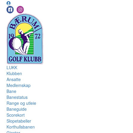
LUKK
Klubben
Ansatte
Medlemskap
Bane
Banestatus
Range og utleie
Baneguide
Scorekort
Slopetabeller
Korthullsbanen
Gjester