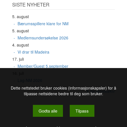
SISTE NYHETER
5. august
Bærumsspillere klare for NM
5. august
Medlemsundersøkelse 2026
4. august
Vi drar til Madeira
17. juli
Member/Guest 5.september
16. juli
Lag-NM 2026
Dette nettstedet bruker cookies (informasjonskapsler) for å
Se nyhetsarkiv
tilpasse nettsidene bedre til deg som bruker.
Godta alle
Tilpass