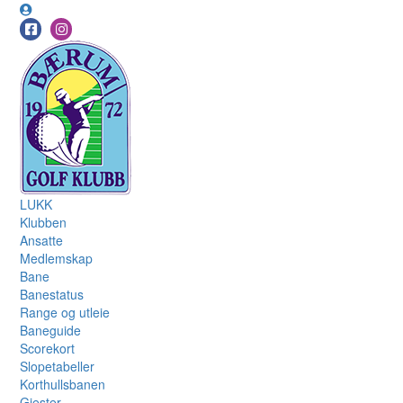
LUKK
Klubben
Ansatte
Medlemskap
Bane
Banestatus
Range og utleie
Baneguide
Scorekort
Slopetabeller
Korthullsbanen
Gjester