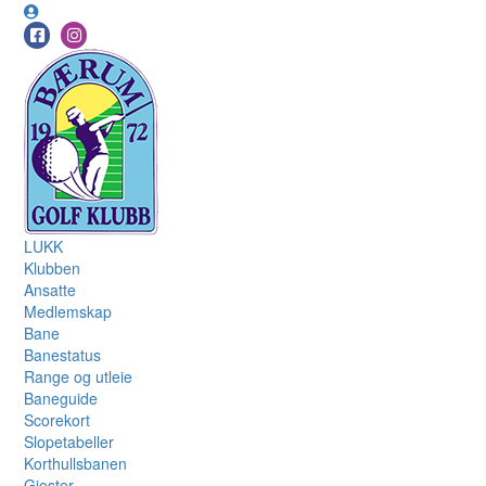
LUKK
Klubben
Ansatte
Medlemskap
Bane
Banestatus
Range og utleie
Baneguide
Scorekort
Slopetabeller
Korthullsbanen
Gjester