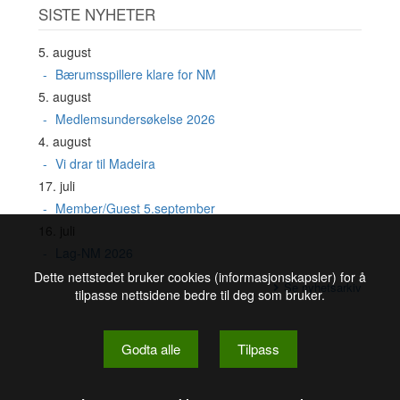
SISTE NYHETER
5. august
Bærumsspillere klare for NM
5. august
Medlemsundersøkelse 2026
4. august
Vi drar til Madeira
17. juli
Member/Guest 5.september
16. juli
Lag-NM 2026
Dette nettstedet bruker cookies (informasjonskapsler) for å
Se nyhetsarkiv
tilpasse nettsidene bedre til deg som bruker.
Godta alle
Tilpass