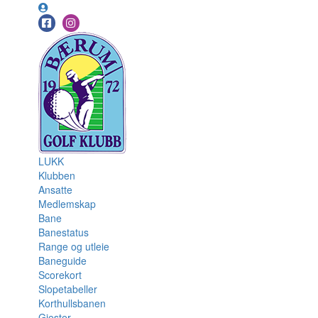
LUKK
Klubben
Ansatte
Medlemskap
Bane
Banestatus
Range og utleie
Baneguide
Scorekort
Slopetabeller
Korthullsbanen
Gjester