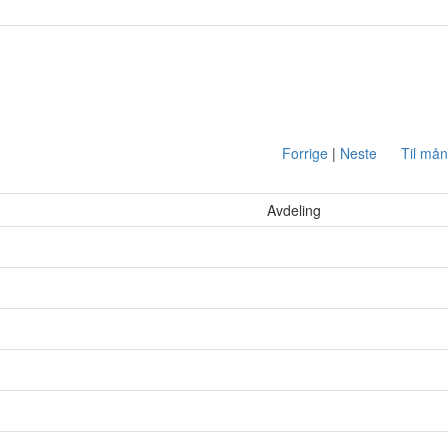
Forrige
|
Neste
Til må
Avdeling