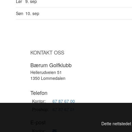
Lør
9. sep
Søn
10. sep
KONTAKT OSS
Bærum Golfklubb
Hellerudveien 51
1350 Lommedalen
Telefon
Kontor:
67 87 67 00
Proshop:
67 87 67 01
E-post
Dette nettstedet
Kontor: