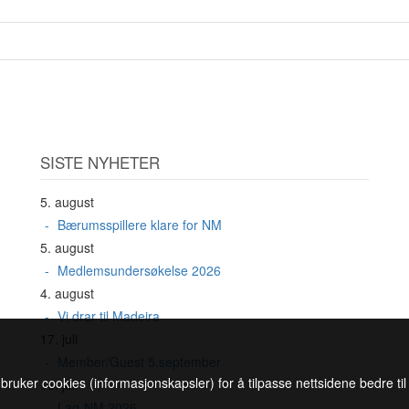
SISTE NYHETER
5. august
Bærumsspillere klare for NM
5. august
Medlemsundersøkelse 2026
4. august
Vi drar til Madeira
17. juli
Member/Guest 5.september
 bruker cookies (informasjonskapsler) for å tilpasse nettsidene bedre ti
16. juli
Lag-NM 2026