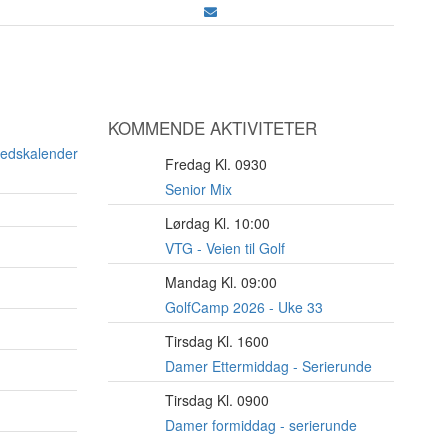
KOMMENDE AKTIVITETER
nedskalender
Fredag Kl. 0930
7
AUG
Senior Mix
Lørdag Kl. 10:00
8
AUG
VTG - Veien til Golf
Mandag Kl. 09:00
10
AUG
GolfCamp 2026 - Uke 33
Tirsdag Kl. 1600
11
AUG
Damer Ettermiddag - Serierunde
Tirsdag Kl. 0900
11
AUG
Damer formiddag - serierunde