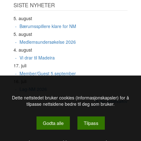
SISTE NYHETER
5. august
Bærumsspillere klare for NM
5. august
Medlemsundersøkelse 2026
4. august
Vi drar til Madeira
17. juli
Member/Guest 5.september
16. juli
Lag-NM 2026
Dette nettstedet bruker cookies (informasjonskapsler) for å
Se nyhetsarkiv
tilpasse nettsidene bedre til deg som bruker.
Godta alle
Tilpass