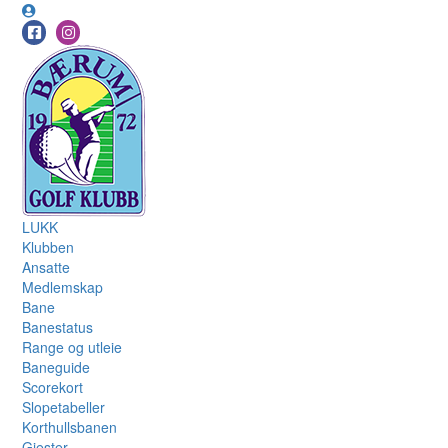
LUKK
Klubben
Ansatte
Medlemskap
Bane
Banestatus
Range og utleie
Baneguide
Scorekort
Slopetabeller
Korthullsbanen
Gjester