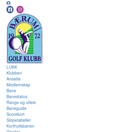
LUKK
Klubben
Ansatte
Medlemskap
Bane
Banestatus
Range og utleie
Baneguide
Scorekort
Slopetabeller
Korthullsbanen
Gjester