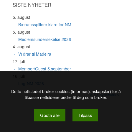
SISTE NYHETER
5. august
Bærumsspillere klare for NM
5. august
Medlemsundersøkelse 2026
4. august
Vi drar til Madeira
17. juli
Member/Guest 5.september
16. juli
Lag-NM 2026
Dette nettstedet bruker cookies (informasjonskapsler) for å
Se nyhetsarkiv
tilpasse nettsidene bedre til deg som bruker.
Godta alle
Tilpass