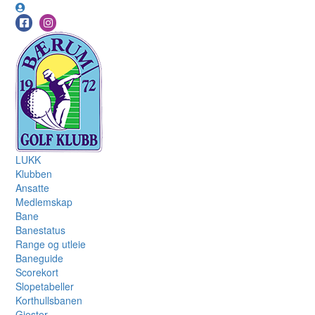
LUKK
Klubben
Ansatte
Medlemskap
Bane
Banestatus
Range og utleie
Baneguide
Scorekort
Slopetabeller
Korthullsbanen
Gjester