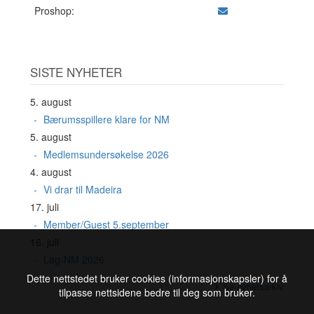
Proshop:
SISTE NYHETER
5. august
Bærumsspillere klare for NM
5. august
Medlemsundersøkelse 2026
4. august
Vi drar til Madeira
17. juli
Member/Guest 5.september
16. juli
Lag-NM 2026
Dette nettstedet bruker cookies (informasjonskapsler) for å
Se nyhetsarkiv
tilpasse nettsidene bedre til deg som bruker.