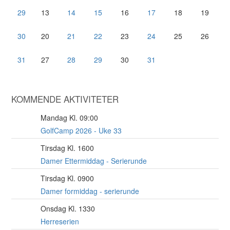
29
13
14
15
16
17
18
19
30
20
21
22
23
24
25
26
31
27
28
29
30
31
KOMMENDE AKTIVITETER
Mandag Kl. 09:00
10
AUG
GolfCamp 2026 - Uke 33
Tirsdag Kl. 1600
11
AUG
Damer Ettermiddag - Serierunde
Tirsdag Kl. 0900
11
AUG
Damer formiddag - serierunde
Onsdag Kl. 1330
12
AUG
Herreserien