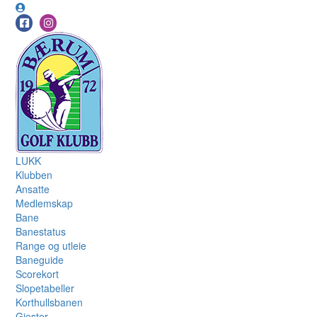
LUKK
Klubben
Ansatte
Medlemskap
Bane
Banestatus
Range og utleie
Baneguide
Scorekort
Slopetabeller
Korthullsbanen
Gjester