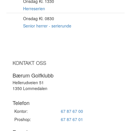
Onsdag Kl. 1330
12
AUG
Herreserien
Onsdag Kl. 0830
12
AUG
Senior herrer - serierunde
KONTAKT OSS
Bærum Golfklubb
Hellerudveien 51
1350 Lommedalen
Telefon
Kontor:
67 87 67 00
Proshop:
67 87 67 01