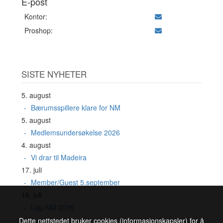
E-post
Kontor:
Proshop:
SISTE NYHETER
5. august
Bærumsspillere klare for NM
5. august
Medlemsundersøkelse 2026
4. august
Vi drar til Madeira
17. juli
Member/Guest 5.september
16. juli
Lag-NM 2026
Dette nettstedet bruker cookies (informasjonskapsler) for å