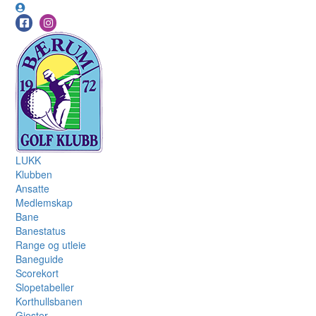
LUKK
Klubben
Ansatte
Medlemskap
Bane
Banestatus
Range og utleie
Baneguide
Scorekort
Slopetabeller
Korthullsbanen
Gjester