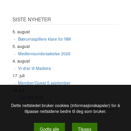
SISTE NYHETER
5. august
Bærumsspillere klare for NM
5. august
Medlemsundersøkelse 2026
4. august
Vi drar til Madeira
17. juli
Member/Guest 5.september
16. juli
Lag-NM 2026
Dette nettstedet bruker cookies (informasjonskapsler) for å
Se nyhetsarkiv
tilpasse nettsidene bedre til deg som bruker.
Godta alle
Tilpass