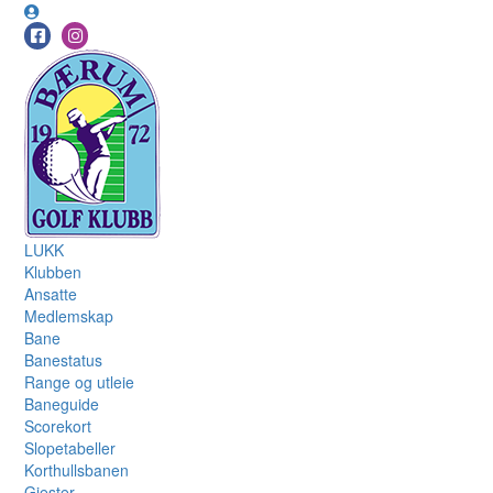
LUKK
Klubben
Ansatte
Medlemskap
Bane
Banestatus
Range og utleie
Baneguide
Scorekort
Slopetabeller
Korthullsbanen
Gjester