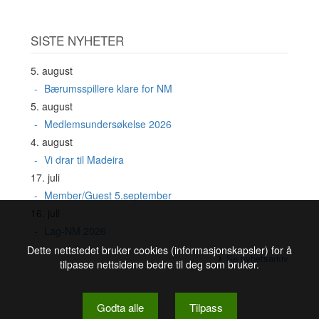
SISTE NYHETER
5. august
Bærumsspillere klare for NM
5. august
Medlemsundersøkelse 2026
4. august
Vi drar til Madeira
17. juli
Member/Guest 5.september
16. juli
Lag-NM 2026
Dette nettstedet bruker cookies (informasjonskapsler) for å
Se nyhetsarkiv
tilpasse nettsidene bedre til deg som bruker.
Godta alle
Tilpass