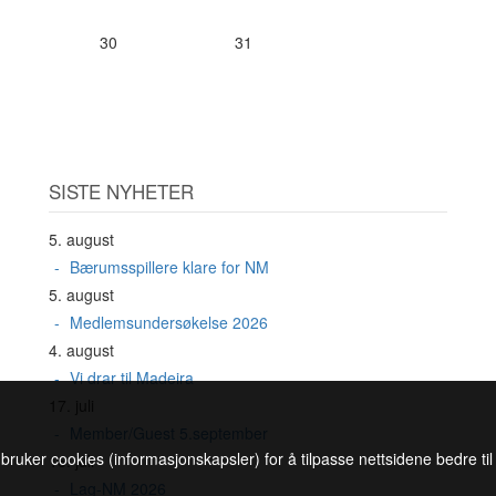
30
31
SISTE NYHETER
5. august
Bærumsspillere klare for NM
5. august
Medlemsundersøkelse 2026
4. august
Vi drar til Madeira
17. juli
Member/Guest 5.september
 bruker cookies (informasjonskapsler) for å tilpasse nettsidene bedre ti
16. juli
Lag-NM 2026