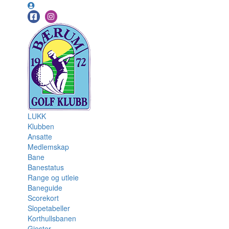
LUKK
Klubben
Ansatte
Medlemskap
Bane
Banestatus
Range og utleie
Baneguide
Scorekort
Slopetabeller
Korthullsbanen
Gjester