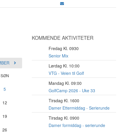
KOMMENDE AKTIVITETER
Fredag Kl. 0930
7
AUG
Senior Mix
MBER
Lørdag Kl. 10:00
8
AUG
VTG - Veien til Golf
SØN
Mandag Kl. 09:00
10
5
AUG
GolfCamp 2026 - Uke 33
Tirsdag Kl. 1600
11
12
AUG
Damer Ettermiddag - Serierunde
19
Tirsdag Kl. 0900
11
AUG
Damer formiddag - serierunde
26