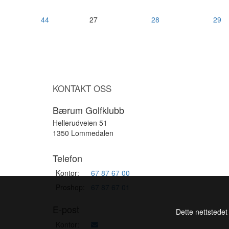
44
27
28
29
KONTAKT OSS
Bærum Golfklubb
Hellerudveien 51
1350 Lommedalen
Telefon
Kontor:
67 87 67 00
Proshop:
67 87 67 01
E-post
Dette nettstedet
Kontor: