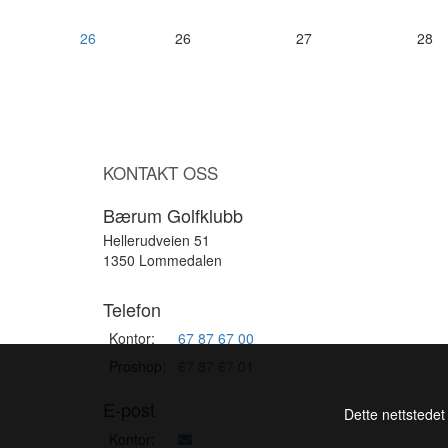
26
26
27
28
KONTAKT OSS
Bærum Golfklubb
Hellerudveien 51
1350 Lommedalen
Telefon
Kontor:
67 87 67 00
Proshop:
67 87 67 01
E-post
Dette nettstedet
Kontor: