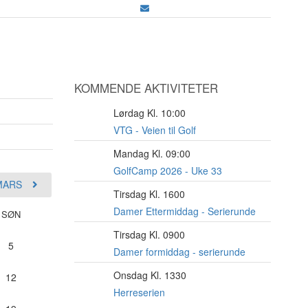
KOMMENDE AKTIVITETER
Lørdag Kl. 10:00
8
AUG
VTG - Veien til Golf
Mandag Kl. 09:00
10
AUG
GolfCamp 2026 - Uke 33
MARS
Tirsdag Kl. 1600
11
AUG
Damer Ettermiddag - Serierunde
SØN
Tirsdag Kl. 0900
11
5
AUG
Damer formiddag - serierunde
Onsdag Kl. 1330
12
12
AUG
Herreserien