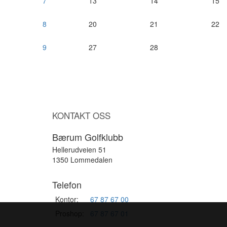
7
13
14
15
8
20
21
22
9
27
28
KONTAKT OSS
Bærum Golfklubb
Hellerudveien 51
1350 Lommedalen
Telefon
Kontor:
67 87 67 00
Proshop:
67 87 67 01