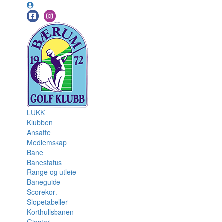
LUKK
Klubben
Ansatte
Medlemskap
Bane
Banestatus
Range og utleie
Baneguide
Scorekort
Slopetabeller
Korthullsbanen
Gjester