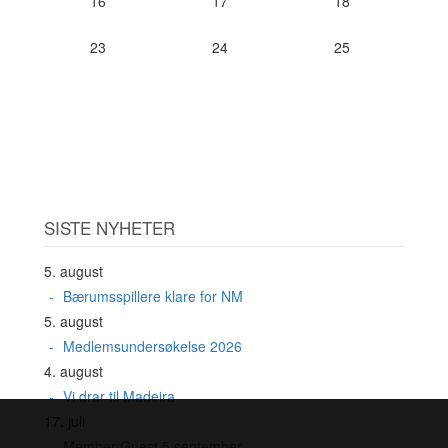
16
17
18
23
24
25
SISTE NYHETER
5. august
Bærumsspillere klare for NM
5. august
Medlemsundersøkelse 2026
4. august
Vi drar til Madeira
17. juli
Member/Guest 5.september