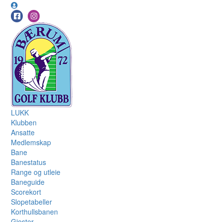
LUKK
Klubben
Ansatte
Medlemskap
Bane
Banestatus
Range og utleie
Baneguide
Scorekort
Slopetabeller
Korthullsbanen
Gjester