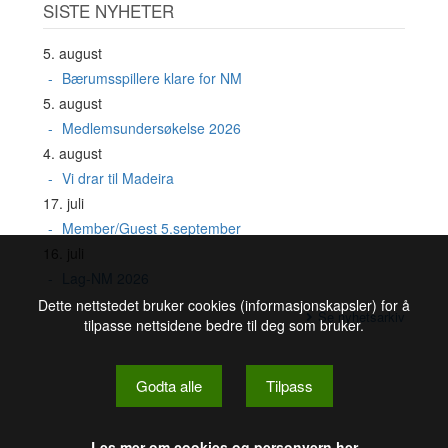
SISTE NYHETER
5. august
Bærumsspillere klare for NM
5. august
Medlemsundersøkelse 2026
4. august
Vi drar til Madeira
17. juli
Member/Guest 5.september
16. juli
Lag-NM 2026
Dette nettstedet bruker cookies (informasjonskapsler) for å
Se nyhetsarkiv
tilpasse nettsidene bedre til deg som bruker.
Godta alle
Tilpass
Les mer om cookies og personvern her