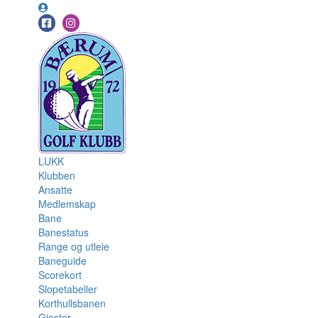
LUKK
Klubben
Ansatte
Medlemskap
Bane
Banestatus
Range og utleie
Baneguide
Scorekort
Slopetabeller
Korthullsbanen
Gjester