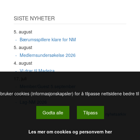
SISTE NYHETER
5. august
Bærumsspillere klare for NM
5. august
Medlemsundersøkelse 2026
4. august
Vi drar til Madeira
17. juli
Member/Guest 5.september
 bruker cookies (informasjonskapsler) for å tilpasse nettsidene bedre ti
16. juli
Lag-NM 2026
Godta alle
Tilpass
Se nyhetsarkiv
Les mer om cookies og personvern her