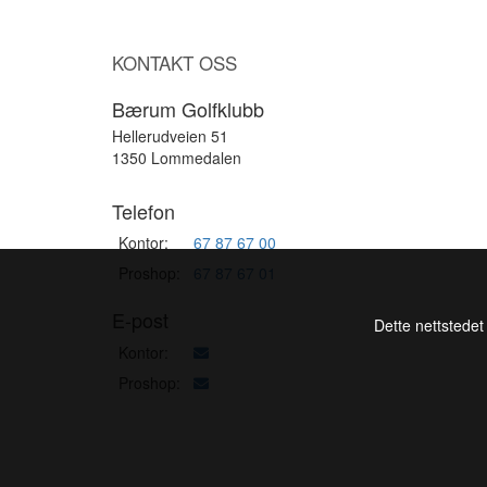
KONTAKT OSS
Bærum Golfklubb
Hellerudveien 51
1350 Lommedalen
Telefon
Kontor:
67 87 67 00
Proshop:
67 87 67 01
E-post
Dette nettstedet
Kontor:
Proshop: