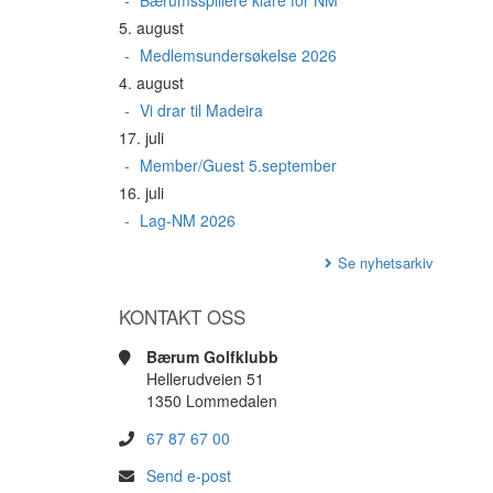
Bærumsspillere klare for NM
5. august
Medlemsundersøkelse 2026
4. august
Vi drar til Madeira
17. juli
Member/Guest 5.september
16. juli
Lag-NM 2026
Se nyhetsarkiv
KONTAKT OSS
Bærum Golfklubb
Hellerudveien 51
1350 Lommedalen
67 87 67 00
Send e-post