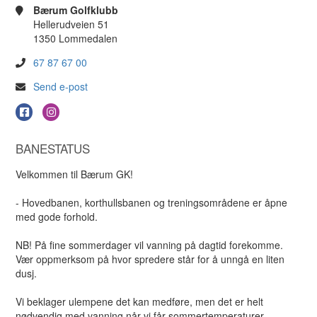
Bærum Golfklubb
Hellerudveien 51
1350 Lommedalen
67 87 67 00
Send e-post
BANESTATUS
Velkommen til Bærum GK!
- Hovedbanen, korthullsbanen og treningsområdene er åpne
med gode forhold.
NB! På fine sommerdager vil vanning på dagtid forekomme.
Vær oppmerksom på hvor spredere står for å unngå en liten
dusj.
Vi beklager ulempene det kan medføre, men det er helt
nødvendig med vanning når vi får sommertemperaturer.