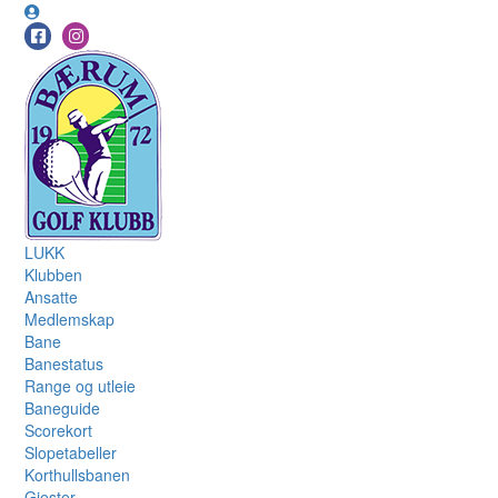
LUKK
Klubben
Ansatte
Medlemskap
Bane
Banestatus
Range og utleie
Baneguide
Scorekort
Slopetabeller
Korthullsbanen
Gjester