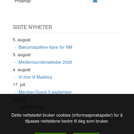
Proshop:
SISTE NYHETER
5. august
Bærumsspillere klare for NM
5. august
Medlemsundersøkelse 2026
4. august
Vi drar til Madeira
17. juli
Member/Guest 5.september
16. juli
Lag-NM 2026
Dette nettstedet bruker cookies (informasjonskapsler) for å
Se nyhetsarkiv
tilpasse nettsidene bedre til deg som bruker.