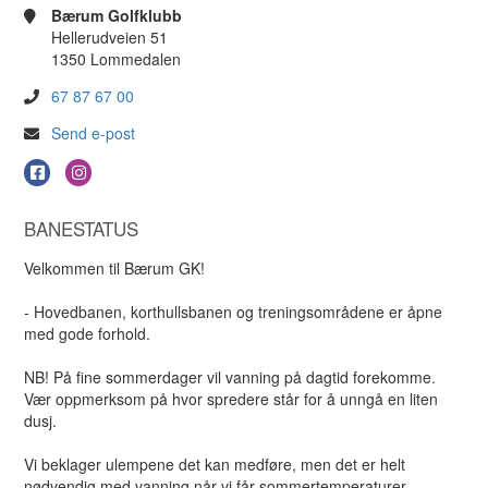
Bærum Golfklubb
Hellerudveien 51
1350 Lommedalen
67 87 67 00
Send e-post
BANESTATUS
Velkommen til Bærum GK!
- Hovedbanen, korthullsbanen og treningsområdene er åpne
med gode forhold.
NB! På fine sommerdager vil vanning på dagtid forekomme.
Vær oppmerksom på hvor spredere står for å unngå en liten
dusj.
Vi beklager ulempene det kan medføre, men det er helt
nødvendig med vanning når vi får sommertemperaturer.