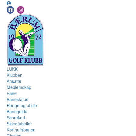
LUKK
Klubben
Ansatte
Medlemskap
Bane
Banestatus
Range og utleie
Baneguide
Scorekort
Slopetabeller
Korthullsbanen
Gjester