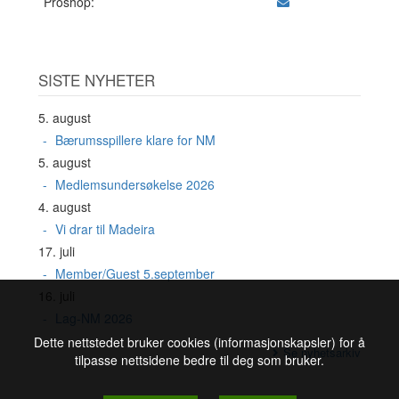
Proshop:
SISTE NYHETER
5. august
Bærumsspillere klare for NM
5. august
Medlemsundersøkelse 2026
4. august
Vi drar til Madeira
17. juli
Member/Guest 5.september
16. juli
Lag-NM 2026
Dette nettstedet bruker cookies (informasjonskapsler) for å
Se nyhetsarkiv
tilpasse nettsidene bedre til deg som bruker.