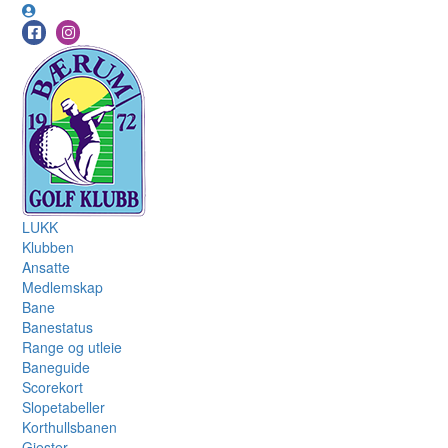
LUKK
Klubben
Ansatte
Medlemskap
Bane
Banestatus
Range og utleie
Baneguide
Scorekort
Slopetabeller
Korthullsbanen
Gjester