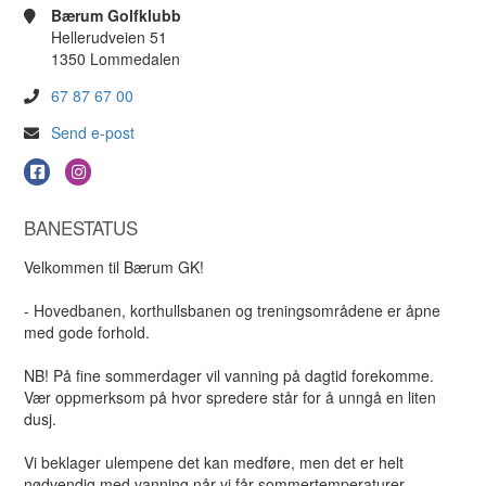
Bærum Golfklubb
Hellerudveien 51
1350 Lommedalen
67 87 67 00
Send e-post
BANESTATUS
Velkommen til Bærum GK!
- Hovedbanen, korthullsbanen og treningsområdene er åpne
med gode forhold.
NB! På fine sommerdager vil vanning på dagtid forekomme.
Vær oppmerksom på hvor spredere står for å unngå en liten
dusj.
Vi beklager ulempene det kan medføre, men det er helt
nødvendig med vanning når vi får sommertemperaturer.