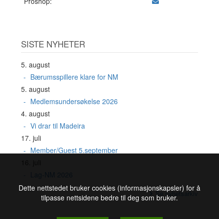
Proshop:
SISTE NYHETER
5. august
Bærumsspillere klare for NM
5. august
Medlemsundersøkelse 2026
4. august
Vi drar til Madeira
17. juli
Member/Guest 5.september
16. juli
Lag-NM 2026
Dette nettstedet bruker cookies (informasjonskapsler) for å
Se nyhetsarkiv
tilpasse nettsidene bedre til deg som bruker.